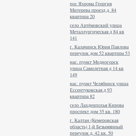
пос Яхрома Георгия
Митерева проезд д. 84
квартира 20
село Артёмовский улица
Металлургическая д 84 кв
141
г. Калачинск Юрия Павлова
переулок дом 52 квартира 53
нас. пункт Медногорск
улица Самолетная д 14 кв
149
нас. пункт Челябинск улица
Ессентуковская д 93
квартира 82
село Лахденпохья Кирова
проспект дом 35 кв. 180
г. Калтан (Кемеровская
область) 1-й Безымянный
переулок д. 42 кв. 50