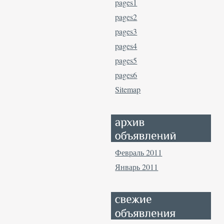
pages1
pages2
pages3
pages4
pages5
pages6
Sitemap
Февраль 2011
Январь 2011