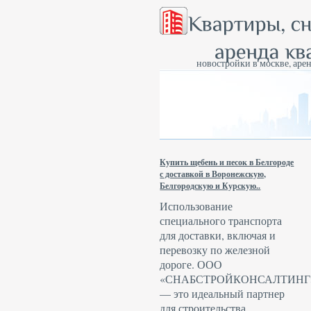
новостройки в москве, арен
Купить щебень и песок в Белгороде
с доставкой в Воронежскую,
Белгородскую и Курскую..
Использование
специального транспорта
для доставки, включая и
перевозку по железной
дороге. ООО
«СНАБСТРОЙКОНСАЛТИНГ
— это идеальный партнер
для строительства.