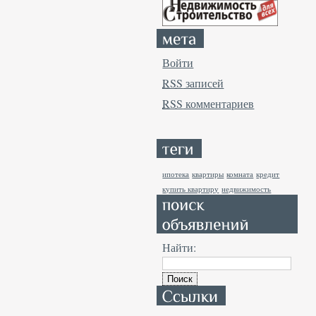
Войти
RSS
записей
RSS
комментариев
ипотека
квартиры
комната
кредит
купить квартиру
недвижимость
Найти: