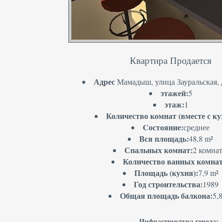
Квартира Продается
Адрес
Мамадыш, улица Зауральская, д
этажей:
5
этаж:
1
Количество комнат (вместе с ку
Cостояние:
среднее
Вся площадь:
48,8 m²
Спальных комнат:
2 комна
Количество ванных комнат
Площадь (кухня):
7,9 m²
Год строительства:
1989
Общая площадь балкона:
5,
Инфраструктура города: