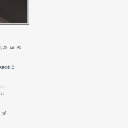
 28, кв. 90
хней):
2
ты
:
1
8 m²