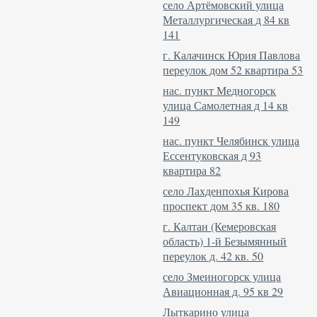
село Артёмовский улица
Металлургическая д 84 кв
141
г. Калачинск Юрия Павлова
переулок дом 52 квартира 53
нас. пункт Медногорск
улица Самолетная д 14 кв
149
нас. пункт Челябинск улица
Ессентуковская д 93
квартира 82
село Лахденпохья Кирова
проспект дом 35 кв. 180
г. Калтан (Кемеровская
область) 1-й Безымянный
переулок д. 42 кв. 50
село Змеиногорск улица
Авиационная д. 95 кв 29
Лыткарино улица