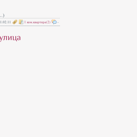
…)
1.02.11
1 ком.квартира(2)
-