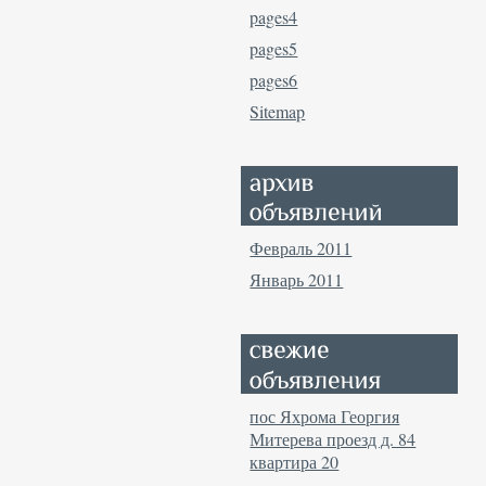
pages4
pages5
pages6
Sitemap
Февраль 2011
Январь 2011
пос Яхрома Георгия
Митерева проезд д. 84
квартира 20