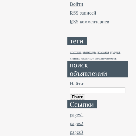
Войти
RSS
записей
RSS
комментариев
ипотека
квартиры
комната
кредит
купить квартиру
недвижимость
Найти:
pages1
pages2
pages3