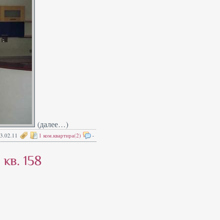
(далее…)
3.02.11
1 ком.квартира(2)
-