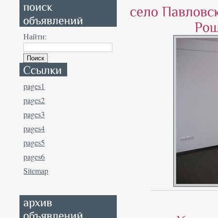
Найти:
pages1
pages2
pages3
pages4
pages5
pages6
Sitemap