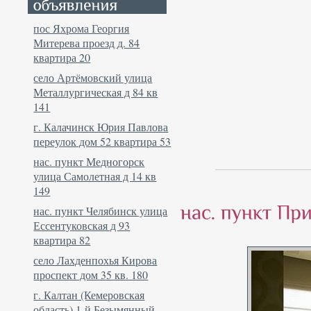
пос Яхрома Георгия
Митерева проезд д. 84
квартира 20
село Артёмовский улица
Металлургическая д 84 кв
141
г. Калачинск Юрия Павлова
переулок дом 52 квартира 53
нас. пункт Медногорск
улица Самолетная д 14 кв
149
нас. пункт Челябинск улица
Ессентуковская д 93
квартира 82
село Лахденпохья Кирова
проспект дом 35 кв. 180
г. Калтан (Кемеровская
область) 1-й Безымянный