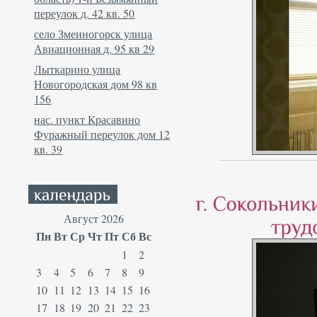
переулок д. 42 кв. 50
село Змеиногорск улица
Авиационная д. 95 кв 29
Лыткарино улица
Новогородская дом 98 кв
156
нас. пункт Красавино
Фуражный переулок дом 12
кв. 39
Август 2026
Пн
Вт
Ср
Чт
Пт
Сб
Вс
1
2
3
4
5
6
7
8
9
10
11
12
13
14
15
16
17
18
19
20
21
22
23