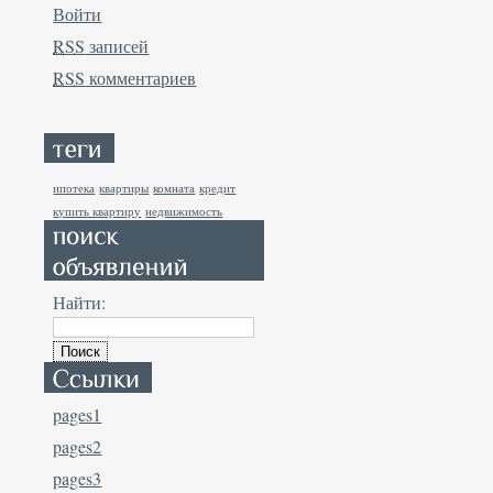
Войти
RSS
записей
RSS
комментариев
ипотека
квартиры
комната
кредит
купить квартиру
недвижимость
Найти:
pages1
pages2
pages3