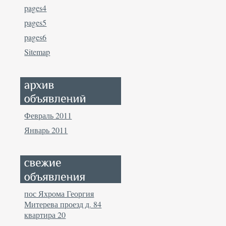
pages4
pages5
pages6
Sitemap
Февраль 2011
Январь 2011
пос Яхрома Георгия
Митерева проезд д. 84
квартира 20