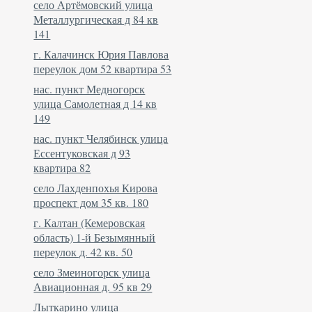
село Артёмовский улица
Металлургическая д 84 кв
141
г. Калачинск Юрия Павлова
переулок дом 52 квартира 53
нас. пункт Медногорск
улица Самолетная д 14 кв
149
нас. пункт Челябинск улица
Ессентуковская д 93
квартира 82
село Лахденпохья Кирова
проспект дом 35 кв. 180
г. Калтан (Кемеровская
область) 1-й Безымянный
переулок д. 42 кв. 50
село Змеиногорск улица
Авиационная д. 95 кв 29
Лыткарино улица