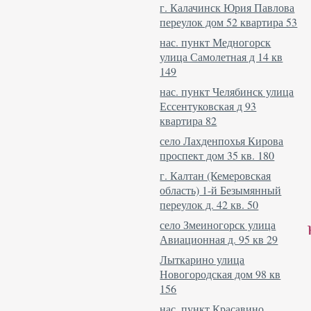
г. Калачинск Юрия Павлова
переулок дом 52 квартира 53
нас. пункт Медногорск
улица Самолетная д 14 кв
149
нас. пункт Челябинск улица
Ессентуковская д 93
квартира 82
село Лахденпохья Кирова
проспект дом 35 кв. 180
г. Калтан (Кемеровская
область) 1-й Безымянный
переулок д. 42 кв. 50
село Змеиногорск улица
Авиационная д. 95 кв 29
Лыткарино улица
Новогородская дом 98 кв
156
нас. пункт Красавино