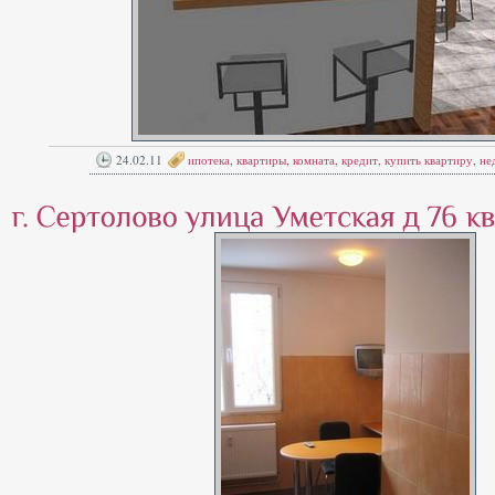
24.02.11
ипотека
,
квартиры
,
комната
,
кредит
,
купить квартиру
,
не