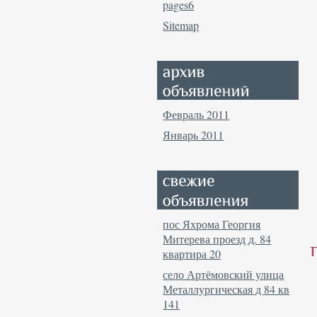
pages6
Sitemap
Февраль 2011
Январь 2011
пос Яхрома Георгия
Митерева проезд д. 84
квартира 20
село Артёмовский улица
Металлургическая д 84 кв
141