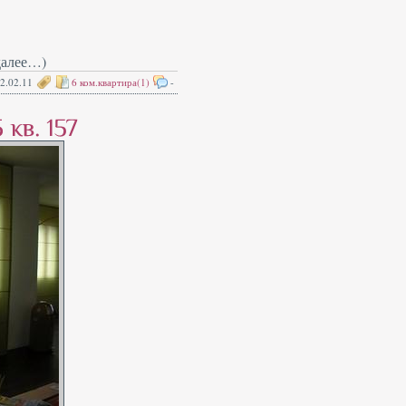
далее…)
2.02.11
6 ком.квартира(1)
-