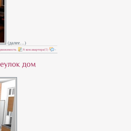
(далее…)
движимость
6 ком.квартира(1)
-