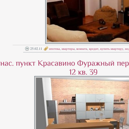
25.02.11
ипотека
,
квартиры
,
комната
,
кредит
,
купить квартиру
,
не