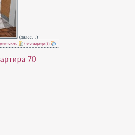
(далее…)
движимость
6 ком.квартира(1)
-