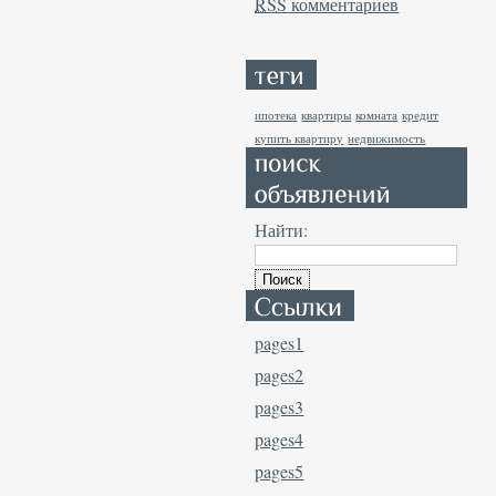
RSS
комментариев
ипотека
квартиры
комната
кредит
купить квартиру
недвижимость
Найти:
pages1
pages2
pages3
pages4
pages5