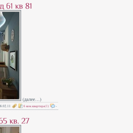
(далее…)
8.02.11
6 ком.квартира(1)
-