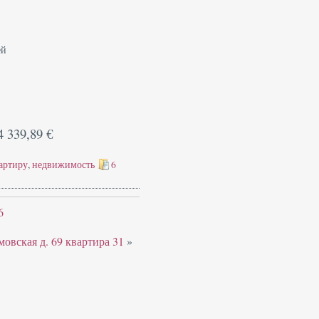
ей
4 339,89 €
артиру
,
недвижимость
6
6
мовская д. 69 квартира 31
»