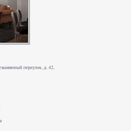
Безымянный переулок, д. 42,
²
а