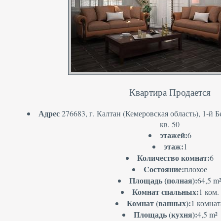
Квартира Продается
Адрес
276683, г. Калтан (Кемеровская область), 1-й 
кв. 50
этажей:
6
этаж:
1
Количество комнат:
6
Cостояние:
плохое
Площадь (полная):
64,5 m
Комнат спальных:
1 ком.
Комнат (ванных):
1 комнат
Площадь (кухня):
4,5 m²