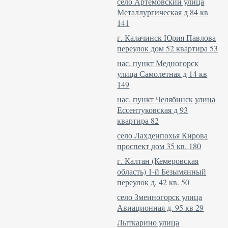
село Артёмовский улица
Металлургическая д 84 кв
141
г. Калачинск Юрия Павлова
переулок дом 52 квартира 53
нас. пункт Медногорск
улица Самолетная д 14 кв
149
нас. пункт Челябинск улица
Ессентуковская д 93
квартира 82
село Лахденпохья Кирова
проспект дом 35 кв. 180
г. Калтан (Кемеровская
область) 1-й Безымянный
переулок д. 42 кв. 50
село Змеиногорск улица
Авиационная д. 95 кв 29
Лыткарино улица