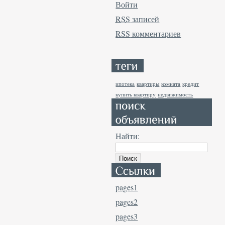
Войти
RSS
записей
RSS
комментариев
ипотека
квартиры
комната
кредит
купить квартиру
недвижимость
Найти:
pages1
pages2
pages3