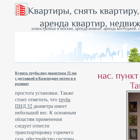
новостройки в москве, аренда комнат, аренда коттеджей, 
Купить трубы пнд диаметром 32 мм
с доставкой в Краснодаре оптом и в
розницу
простота установки. Также
стоит отметить, что
труба
ПНД 32
диаметра имеет
небольшой вес. К основным
областям применения
следует отнести
транспортировку горючего
газа, обустройство системы