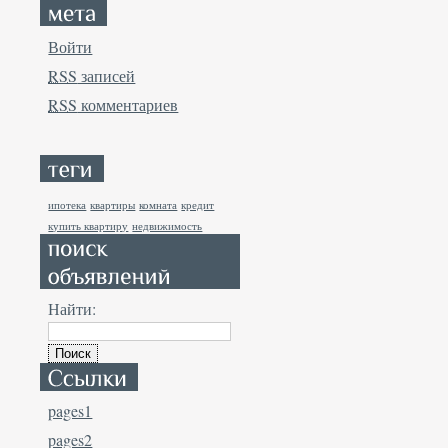
Войти
RSS
записей
RSS
комментариев
ипотека
квартиры
комната
кредит
купить квартиру
недвижимость
Найти:
pages1
pages2