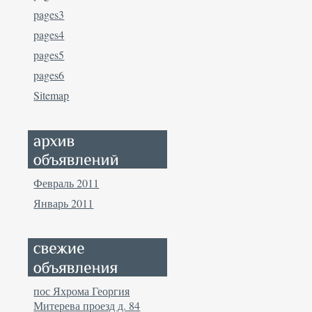
pages3
pages4
pages5
pages6
Sitemap
Февраль 2011
Январь 2011
пос Яхрома Георгия
Митерева проезд д. 84