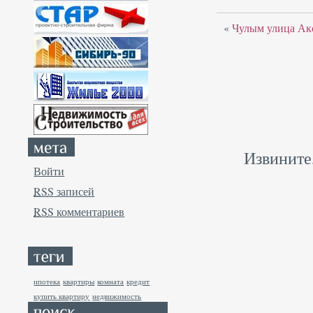
«
Чулым улица Акс
Извините
Войти
RSS
записей
RSS
комментариев
ипотека
квартиры
комната
кредит
купить квартиру
недвижимость