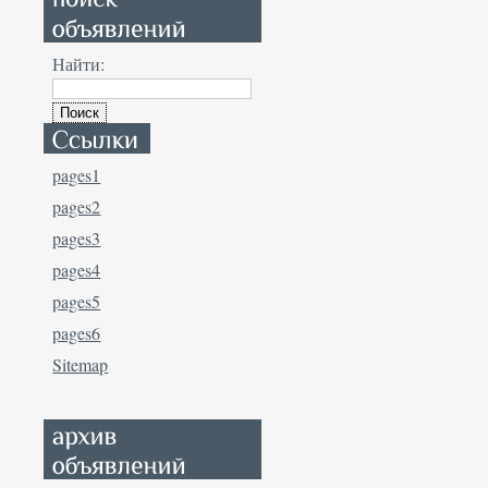
Найти:
pages1
pages2
pages3
pages4
pages5
pages6
Sitemap