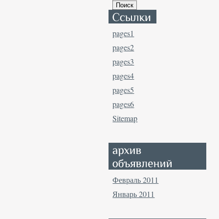
pages1
pages2
pages3
pages4
pages5
pages6
Sitemap
Февраль 2011
Январь 2011