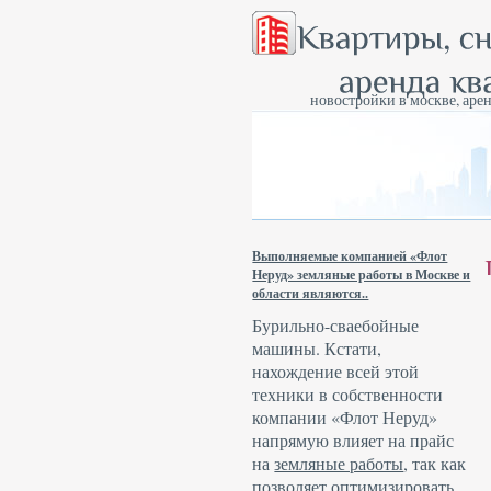
новостройки в москве, арен
Выполняемые компанией «Флот
Неруд» земляные работы в Москве и
области являются..
Бурильно-сваебойные
машины. Кстати,
нахождение всей этой
техники в собственности
компании «Флот Неруд»
напрямую влияет на прайс
на
земляные работы
, так как
позволяет оптимизировать