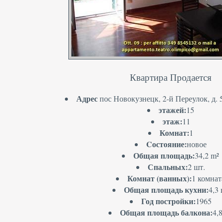
Квартира Продается
Адрес
пос Новокузнецк, 2-й Переулок, д. 
этажей:
15
этаж:
11
Комнат:
1
Cостояние:
новое
Общая площадь:
34,2 m²
Спальных:
2 шт.
Комнат (ванных):
1 комнат
Общая площадь кухни:
4,3
Год постройки:
1965
Общая площадь балкона:
4,