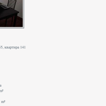
55, квартира 141
а
 m²
8 m²