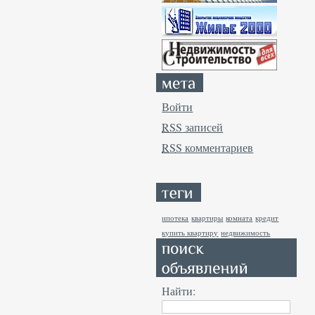
Войти
RSS
записей
RSS
комментариев
ипотека
квартиры
комната
кредит
купить квартиру
недвижимость
Найти: