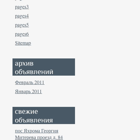
pages3
pages4
pages5
pages6
Sitemap
Февраль 2011
Январь 2011
пос Яхрома Георгия
Митерева проезд д. 84