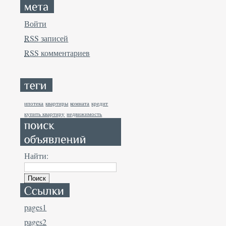
Войти
RSS
записей
RSS
комментариев
ипотека
квартиры
комната
кредит
купить квартиру
недвижимость
Найти:
pages1
pages2