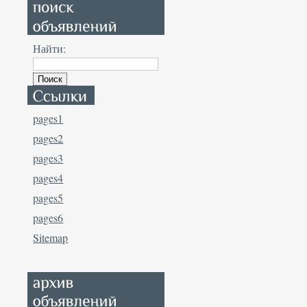
Найти:
pages1
pages2
pages3
pages4
pages5
pages6
Sitemap