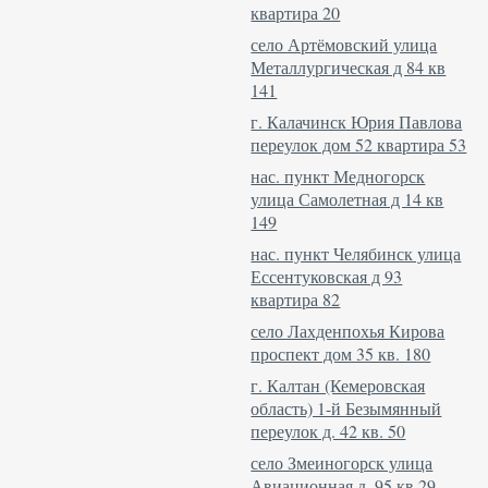
квартира 20
село Артёмовский улица
Металлургическая д 84 кв
141
г. Калачинск Юрия Павлова
переулок дом 52 квартира 53
нас. пункт Медногорск
улица Самолетная д 14 кв
149
нас. пункт Челябинск улица
Ессентуковская д 93
квартира 82
село Лахденпохья Кирова
проспект дом 35 кв. 180
г. Калтан (Кемеровская
область) 1-й Безымянный
переулок д. 42 кв. 50
село Змеиногорск улица
Авиационная д. 95 кв 29