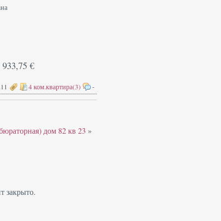
ана
5 933,75 €
.11
4 ком.квартира(3)
-
юраторная) дом 82 кв 23
»
т закрыто.