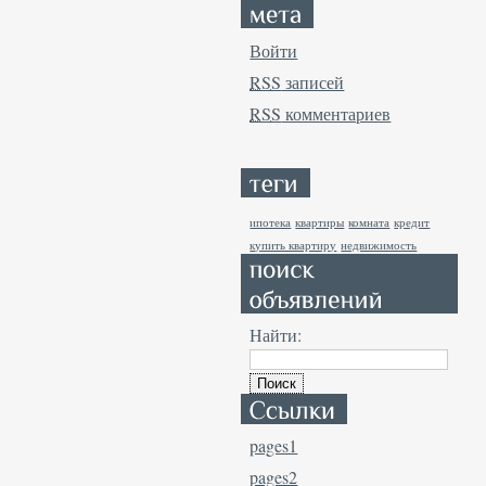
Войти
RSS
записей
RSS
комментариев
ипотека
квартиры
комната
кредит
купить квартиру
недвижимость
Найти:
pages1
pages2