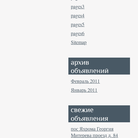
pages3
pages4
pages5
pages6
Sitemap
Февраль 2011
Январь 2011
пос Яхрома Георгия
Митерева проезд д. 84