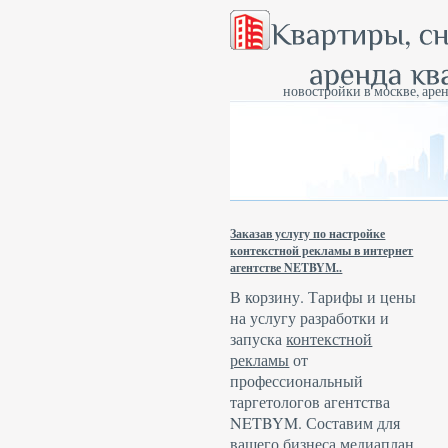
новостройки в москве, арен
Заказав услугу по настройке
контекстной рекламы в интернет
агентстве NETBYM..
В корзину. Тарифы и цены
на услугу разработки и
запуска
контекстной
рекламы
от
профессиональный
таргетологов агентства
NETBYM. Составим для
вашего бизнеса медиаплан