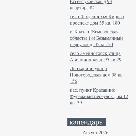
Ессентуковская д 93
квартира 82
село Лахденпохья Кирова
проспект дом 35 кв. 180
г. Калтан (Кемеровская
область) 1-й Безымянный
переулок д. 42 кв. 50
село Змеиногорск улица
Авиационная д. 95 кв 29
Лыткарино улица
Новогородская дом 98 кв
156
нас. пункт Красавино
Фуражный переулок дом 12
кв. 39
Август 2026