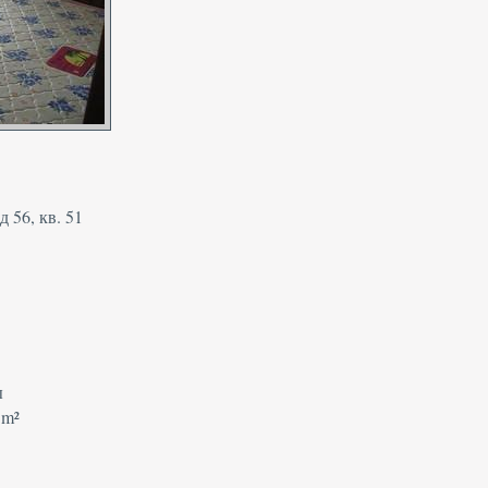
 56, кв. 51
ы
 m²