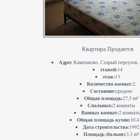
Квартира Продается
Адрес
Камешково, Старый переулок, д
этажей:
14
этаж:
13
Количество комнат:
2
Cостояние:
среднее
Общая площадь:
27,5 m²
Спальных:
2 комнаты
Ванных комнат:
2 комнат
Общая площадь кухни:
10,4
Дата строительства:
1992
Площадь (балкон):
3,3 m²