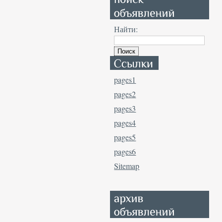
Найти:
pages1
pages2
pages3
pages4
pages5
pages6
Sitemap