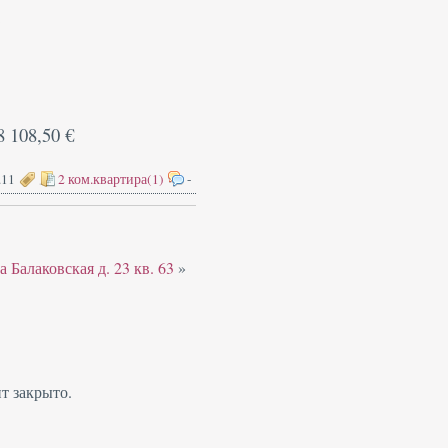
а
8 108,50 €
.11
2 ком.квартира(1)
-
а Балаковская д. 23 кв. 63
»
т закрыто.