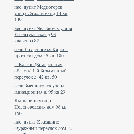
нас. пункт Медногорск
улица Самолетная д 14 кв
149
нас. пункт Челябинск улица
Ессентуковская д 93
квартира 82
село Лахденпохья Кирова
проспект дом 35 кв. 180
г. Калтан (Кемеровская
область) 1-й Безымянный
переулок д. 42 кв. 50
село Змеиногорск улица
Авиационная д. 95 кв 29
Лыткарино улица
Новогородская дом 98 кв
156
нас. пункт Красавино
Фуражный переулок дом 12