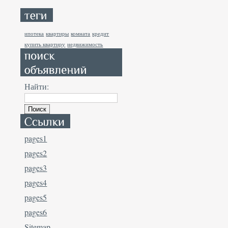
ипотека
квартиры
комната
кредит
купить квартиру
недвижимость
Найти:
pages1
pages2
pages3
pages4
pages5
pages6
Sitemap