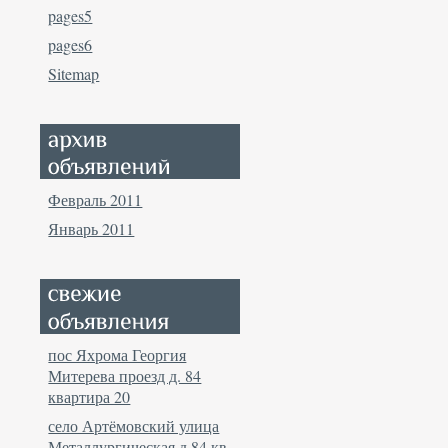
pages5
pages6
Sitemap
Февраль 2011
Январь 2011
пос Яхрома Георгия
Митерева проезд д. 84
квартира 20
село Артёмовский улица
Металлургическая д 84 кв