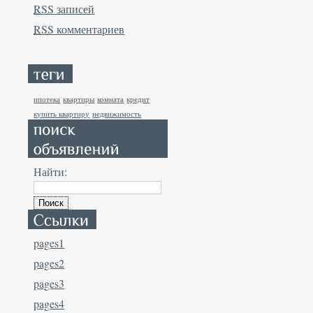
RSS
записей
RSS
комментариев
ипотека
квартиры
комната
кредит
купить квартиру
недвижимость
Найти:
pages1
pages2
pages3
pages4