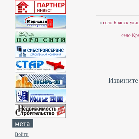
«
село Брянск улиц
село Кр
Извините
Войти