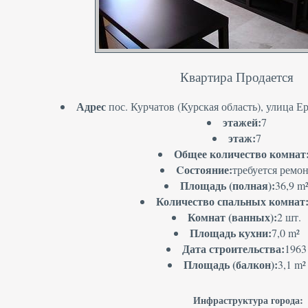
Квартира Продается
Адрес
пос. Курчатов (Курская область), улица Ер
этажей:
7
этаж:
7
Общее количество комнат
Cостояние:
требуется ремо
Площадь (полная):
36,9 m
Количество спальных комнат
Комнат (ванных):
2 шт.
Площадь кухни:
7,0 m²
Дата строительства:
1963
Площадь (балкон):
3,1 m²
Инфраструктура города: