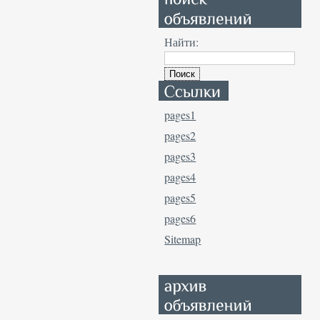
Найти:
pages1
pages2
pages3
pages4
pages5
pages6
Sitemap