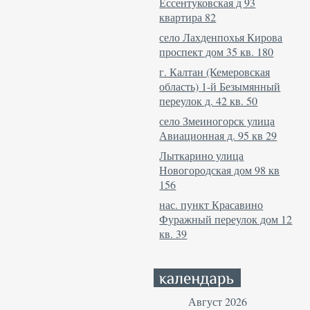
Ессентуковская д 93
квартира 82
село Лахденпохья Кирова
проспект дом 35 кв. 180
г. Калтан (Кемеровская
область) 1-й Безымянный
переулок д. 42 кв. 50
село Змеиногорск улица
Авиационная д. 95 кв 29
Лыткарино улица
Новогородская дом 98 кв
156
нас. пункт Красавино
Фуражный переулок дом 12
кв. 39
Август 2026