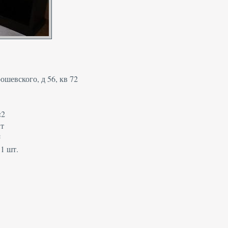
ошевского, д 56, кв 72
:
2
нт
²
:
1 шт.