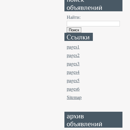
Найти:
pages1
pages2
pages3
pages4
pages5
pages6
Sitemap