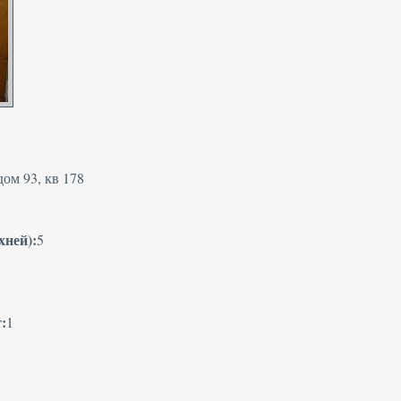
ом 93, кв 178
хней):
5
:
1