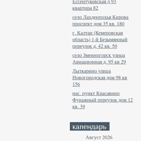
Ессентуковская д 93
квартира 82
село Лахденпохья Кирова
проспект дом 35 кв. 180
г. Калтан (Кемеровская
область) 1-й Безымянный
переулок д. 42 кв. 50
село Змеиногорск улица
Авиационная д. 95 кв 29
Лыткарино улица
Новогородская дом 98 кв
156
нас. пункт Красавино
Фуражный переулок дом 12
кв. 39
Август 2026