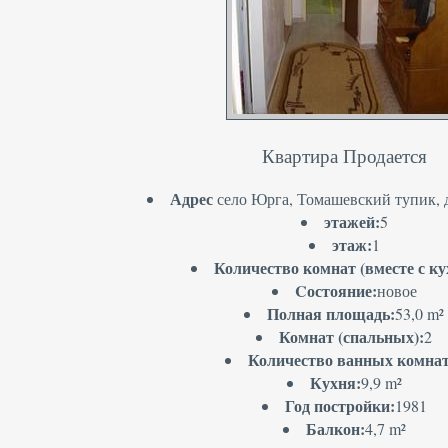
Квартира Продается
Адрес
село Юрга, Томашевский тупик, д
этажей:
5
этаж:
1
Количество комнат (вместе с ку
Cостояние:
новое
Полная площадь:
53,0 m²
Комнат (спальных):
2
Количество ванных комнат
Кухня:
9,9 m²
Год постройки:
1981
Балкон:
4,7 m²