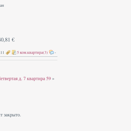
пан
40,81 €
.11
5 ком.квартира(3)
-
етвертая д. 7 квартира 59
»
т закрыто.