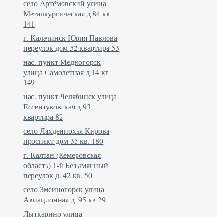
село Артёмовский улица
Металлургическая д 84 кв
141
г. Калачинск Юрия Павлова
переулок дом 52 квартира 53
нас. пункт Медногорск
улица Самолетная д 14 кв
149
нас. пункт Челябинск улица
Ессентуковская д 93
квартира 82
село Лахденпохья Кирова
проспект дом 35 кв. 180
г. Калтан (Кемеровская
область) 1-й Безымянный
переулок д. 42 кв. 50
село Змеиногорск улица
Авиационная д. 95 кв 29
Лыткарино улица