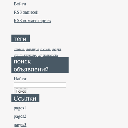
Войти
RSS
записей
RSS
комментариев
ипотека
квартиры
комната
кредит
купить квартиру
недвижимость
Найти:
pages1
pages2
pages3