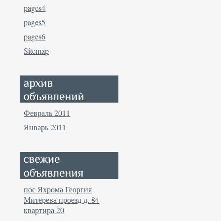
pages4
pages5
pages6
Sitemap
Февраль 2011
Январь 2011
пос Яхрома Георгия
Митерева проезд д. 84
квартира 20