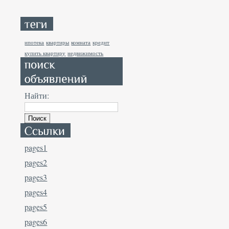
ипотека
квартиры
комната
кредит
купить квартиру
недвижимость
Найти:
pages1
pages2
pages3
pages4
pages5
pages6