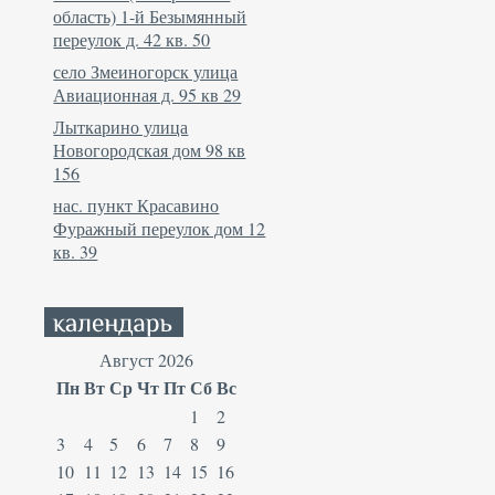
область) 1-й Безымянный
переулок д. 42 кв. 50
село Змеиногорск улица
Авиационная д. 95 кв 29
Лыткарино улица
Новогородская дом 98 кв
156
нас. пункт Красавино
Фуражный переулок дом 12
кв. 39
Август 2026
Пн
Вт
Ср
Чт
Пт
Сб
Вс
1
2
3
4
5
6
7
8
9
10
11
12
13
14
15
16