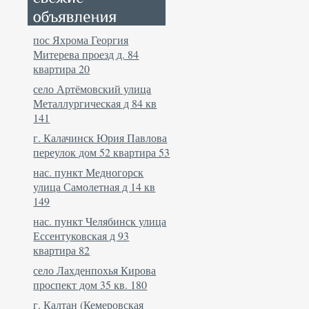
пос Яхрома Георгия
Митерева проезд д. 84
квартира 20
село Артёмовский улица
Металлургическая д 84 кв
141
г. Калачинск Юрия Павлова
переулок дом 52 квартира 53
нас. пункт Медногорск
улица Самолетная д 14 кв
149
нас. пункт Челябинск улица
Ессентуковская д 93
квартира 82
село Лахденпохья Кирова
проспект дом 35 кв. 180
г. Калтан (Кемеровская