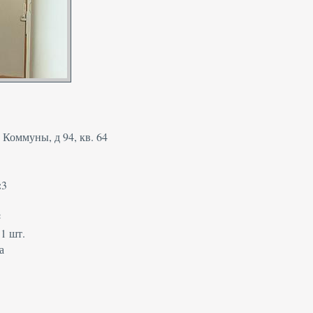
Коммуны, д 94, кв. 64
:
3
²
:
1 шт.
а