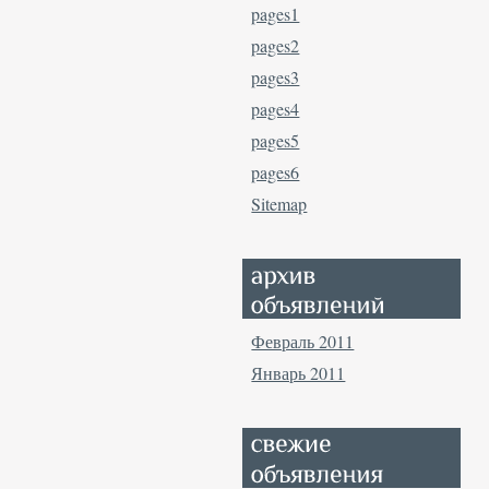
pages1
pages2
pages3
pages4
pages5
pages6
Sitemap
Февраль 2011
Январь 2011