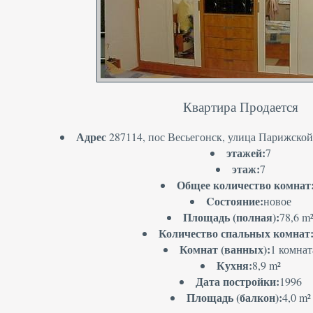
Квартира Продается
Адрес
287114, пос Весьегонск, улица Парижской 
этажей:
7
этаж:
7
Общее количество комнат
Cостояние:
новое
Площадь (полная):
78,6 m
Количество спальных комнат
Комнат (ванных):
1 комнат
Кухня:
8,9 m²
Дата постройки:
1996
Площадь (балкон):
4,0 m²