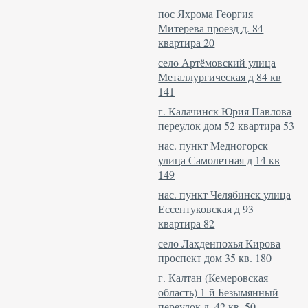
пос Яхрома Георгия
Митерева проезд д. 84
квартира 20
село Артёмовский улица
Металлургическая д 84 кв
141
г. Калачинск Юрия Павлова
переулок дом 52 квартира 53
нас. пункт Медногорск
улица Самолетная д 14 кв
149
нас. пункт Челябинск улица
Ессентуковская д 93
квартира 82
село Лахденпохья Кирова
проспект дом 35 кв. 180
г. Калтан (Кемеровская
область) 1-й Безымянный
переулок д. 42 кв. 50