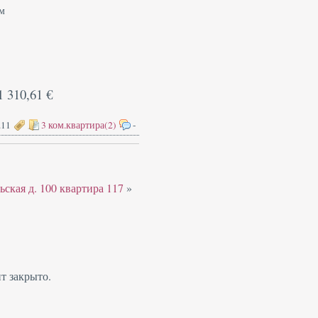
м
1 310,61 €
.11
3 ком.квартира(2)
-
ская д. 100 квартира 117
»
т закрыто.