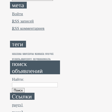
Войти
RSS
записей
RSS
комментариев
ипотека
квартиры
комната
кредит
купить квартиру
недвижимость
Найти:
pages1
pages2