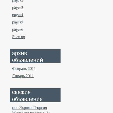
pages3
pages4
pages5
pages6
Sitemap
Февраль 2011
Январь 2011
пос Яхрома Георгия
Митерева проезд д. 84