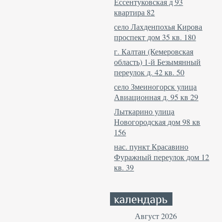
Ессентуковская д 93
квартира 82
село Лахденпохья Кирова
проспект дом 35 кв. 180
г. Калтан (Кемеровская
область) 1-й Безымянный
переулок д. 42 кв. 50
село Змеиногорск улица
Авиационная д. 95 кв 29
Лыткарино улица
Новогородская дом 98 кв
156
нас. пункт Красавино
Фуражный переулок дом 12
кв. 39
Август 2026