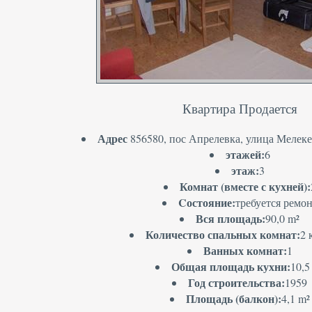
Квартира Продается
Адрес
856580, пос Апрелевка, улица Мелекес
этажей:
6
этаж:
3
Комнат (вместе с кухней):
Cостояние:
требуется ремо
Вся площадь:
90,0 m²
Количество спальных комнат:
2 
Ванных комнат:
1
Общая площадь кухни:
10,5
Год строительства:
1959
Площадь (балкон):
4,1 m²