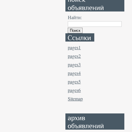
Найти:
pages1
pages2
pages3
pages4
pages5
pages6
Sitemap