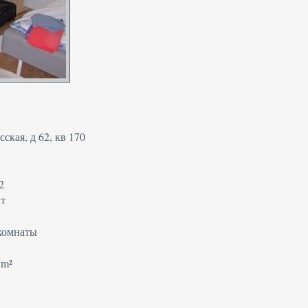
ская, д 62, кв 170
2
нт
комнаты
 m²