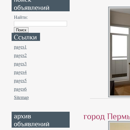
Найти:
pages1
pages2
pages3
pages4
pages5
pages6
Sitemap