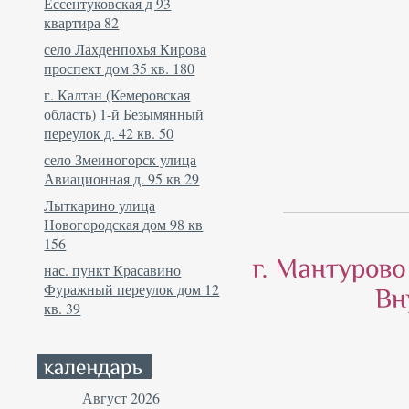
Ессентуковская д 93
квартира 82
село Лахденпохья Кирова
проспект дом 35 кв. 180
г. Калтан (Кемеровская
область) 1-й Безымянный
переулок д. 42 кв. 50
село Змеиногорск улица
Авиационная д. 95 кв 29
Лыткарино улица
Новогородская дом 98 кв
156
нас. пункт Красавино
Фуражный переулок дом 12
кв. 39
Август 2026