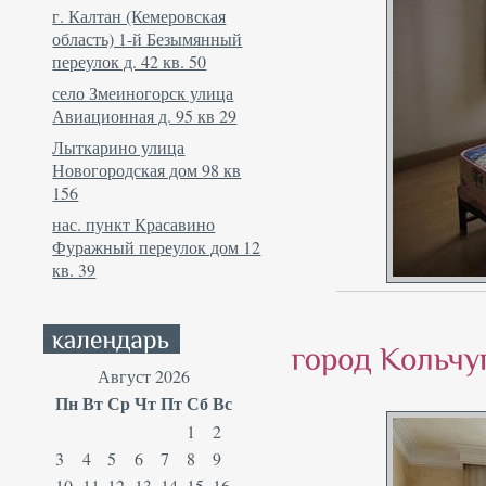
г. Калтан (Кемеровская
область) 1-й Безымянный
переулок д. 42 кв. 50
село Змеиногорск улица
Авиационная д. 95 кв 29
Лыткарино улица
Новогородская дом 98 кв
156
нас. пункт Красавино
Фуражный переулок дом 12
кв. 39
Август 2026
Пн
Вт
Ср
Чт
Пт
Сб
Вс
1
2
3
4
5
6
7
8
9
10
11
12
13
14
15
16