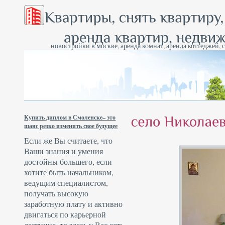
новостройки в москве, аренда комнат, аренда коттеджей, 
Купить диплом в Смоленске– это
шанс резко изменить свое будущее
Если же Вы считаете, что
Ваши знания и умения
достойны большего, если
хотите быть начальником,
ведущим специалистом,
получать высокую
заработную плату и активно
двигаться по карьерной
лестнице, то здесь у Вас есть