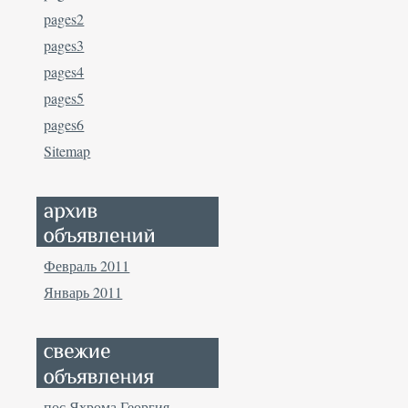
pages2
pages3
pages4
pages5
pages6
Sitemap
Февраль 2011
Январь 2011
пос Яхрома Георгия