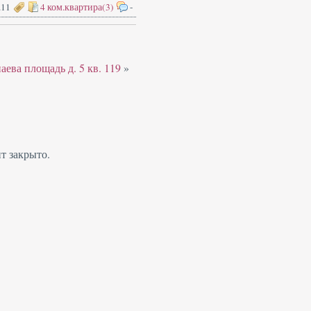
.11
4 ком.квартира(3)
-
ева площадь д. 5 кв. 119
»
т закрыто.