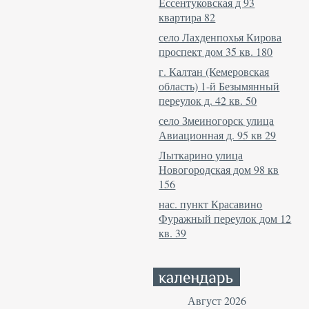
Ессентуковская д 93
квартира 82
село Лахденпохья Кирова
проспект дом 35 кв. 180
г. Калтан (Кемеровская
область) 1-й Безымянный
переулок д. 42 кв. 50
село Змеиногорск улица
Авиационная д. 95 кв 29
Лыткарино улица
Новогородская дом 98 кв
156
нас. пункт Красавино
Фуражный переулок дом 12
кв. 39
Август 2026