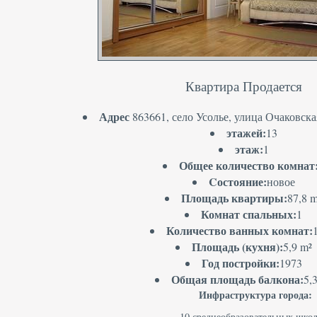
Квартира Продается
Адрес
863661, село Усолье, улица Очаковская
этажей:
13
этаж:
1
Общее количество комнат
Cостояние:
новое
Площадь квартиры:
87,8 
Комнат спальных:
1
Количество ванных комнат:
Площадь (кухня):
5,9 m²
Год постройки:
1973
Общая площадь балкона:
5,
Инфраструктура города:
10 среднеобразовательных шко