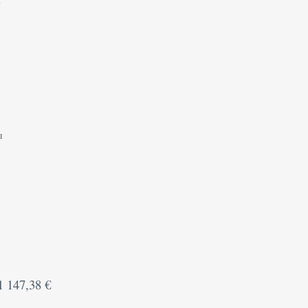
ы
1 147,38 €