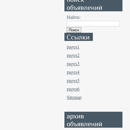
Найти:
pages1
pages2
pages3
pages4
pages5
pages6
Sitemap