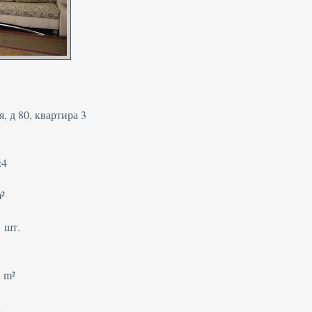
, д 80, квартира 3
:
4
m²
1 шт.
3 m²
л