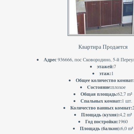
Квартира Продается
Адрес
936666, пос Сковородино, 5-й Переул
этажей:
7
этаж:
1
Общее количество комнат
Cостояние:
плохое
Общая площадь:
62,7 m²
Спальных комнат:
1 шт.
Количество ванных комнат:
Площадь (кухня):
4,2 m²
Год постройки:
1960
Площадь (балкон):
6,0 m²