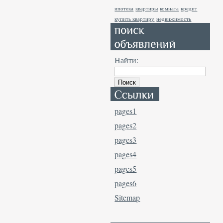
ипотека
квартиры
комната
кредит
купить квартиру
недвижимость
Найти:
pages1
pages2
pages3
pages4
pages5
pages6
Sitemap