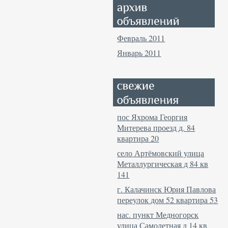
Февраль 2011
Январь 2011
пос Яхрома Георгия
Митерева проезд д. 84
квартира 20
село Артёмовский улица
Металлургическая д 84 кв
141
г. Калачинск Юрия Павлова
переулок дом 52 квартира 53
нас. пункт Медногорск
улица Самолетная д 14 кв