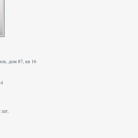
ок, дом 87, кв 16
:
4
2 шт.