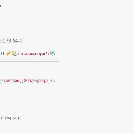
р
0 273,64 €
.11
4 ком.квартира(3)
-
чаковская д 80 квартира 3
»
т закрыто.