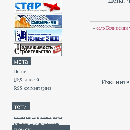
«
село Белинский у
Войти
RSS
записей
Извините
RSS
комментариев
ипотека
квартиры
комната
кредит
купить квартиру
недвижимость