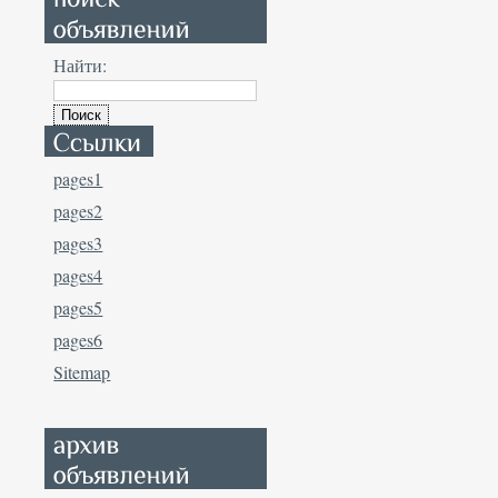
Найти:
pages1
pages2
pages3
pages4
pages5
pages6
Sitemap