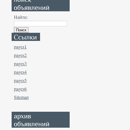
Найти:
pages1
pages2
pages3
pages4
pages5
pages6
Sitemap