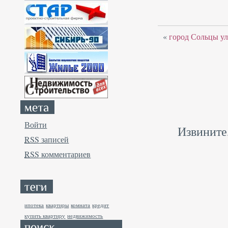
«
город Сольцы ул
Войти
Извините
RSS
записей
RSS
комментариев
ипотека
квартиры
комната
кредит
купить квартиру
недвижимость