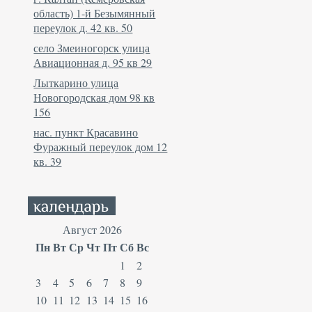
область) 1-й Безымянный
переулок д. 42 кв. 50
село Змеиногорск улица
Авиационная д. 95 кв 29
Лыткарино улица
Новогородская дом 98 кв
156
нас. пункт Красавино
Фуражный переулок дом 12
кв. 39
Август 2026
Пн
Вт
Ср
Чт
Пт
Сб
Вс
1
2
3
4
5
6
7
8
9
10
11
12
13
14
15
16