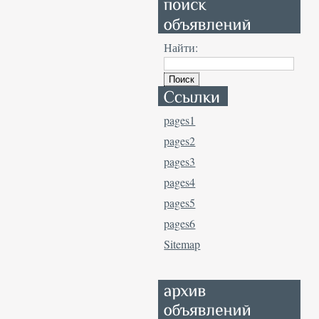
Найти:
pages1
pages2
pages3
pages4
pages5
pages6
Sitemap