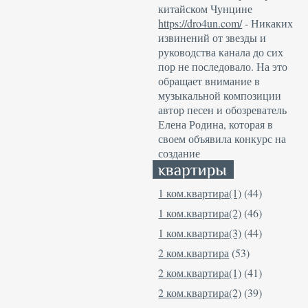
китайском Чунцине
https://dro4un.com/
- Никаких
извинений от звезды и
руководства канала до сих
пор не последовало. На это
обращает внимание в
музыкальной композиции
автор песен и обозреватель
Елена Родина, которая в
своем объявила конкурс на
создание
1 ком.квартира(1)
(44)
1 ком.квартира(2)
(46)
1 ком.квартира(3)
(44)
2 ком.квартира
(53)
2 ком.квартира(1)
(41)
2 ком.квартира(2)
(39)