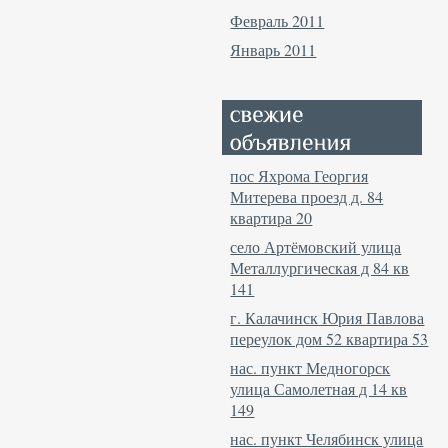
Февраль 2011
Январь 2011
пос Яхрома Георгия
Митерева проезд д. 84
квартира 20
село Артёмовский улица
Металлургическая д 84 кв
141
г. Калачинск Юрия Павлова
переулок дом 52 квартира 53
нас. пункт Медногорск
улица Самолетная д 14 кв
149
нас. пункт Челябинск улица