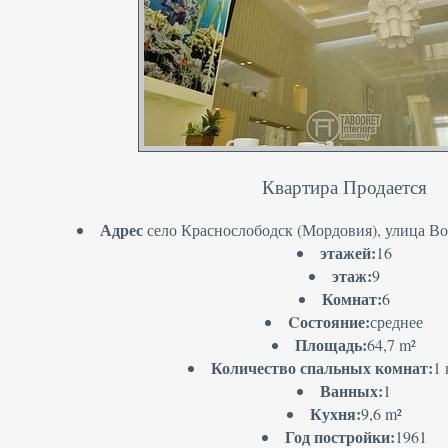
Квартира Продается
Адрес
село Краснослободск (Мордовия), улица Вос
этажей:
16
этаж:
9
Комнат:
6
Cостояние:
среднее
Площадь:
64,7 m²
Количество спальных комнат:
1
Ванных:
1
Кухня:
9,6 m²
Год постройки:
1961