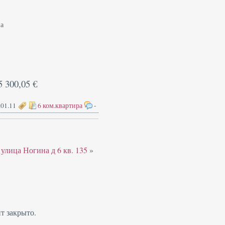
а
5 300,05 €
.01.11
6 ком.квартира
-
улица Ногина д 6 кв. 135
»
т закрыто.