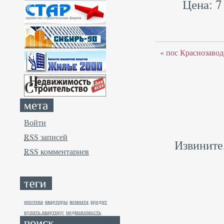
Цена: 7
«
пос Краснозавод
Войти
RSS
записей
Извините
RSS
комментариев
ипотека
квартиры
комната
кредит
купить квартиру
недвижимость