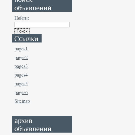
Найти:
pages1
pages2
pages3
pages4
pages5
pages6
Sitemap