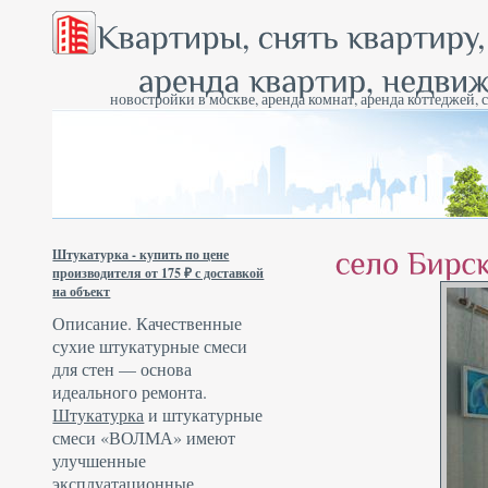
новостройки в москве, аренда комнат, аренда коттеджей, 
Штукатурка - купить по цене
производителя от 175 ₽ с доставкой
на объект
Описание. Качественные
сухие штукатурные смеси
для стен — основа
идеального ремонта.
Штукатурка
и штукатурные
смеси «ВОЛМА» имеют
улучшенные
эксплуатационные