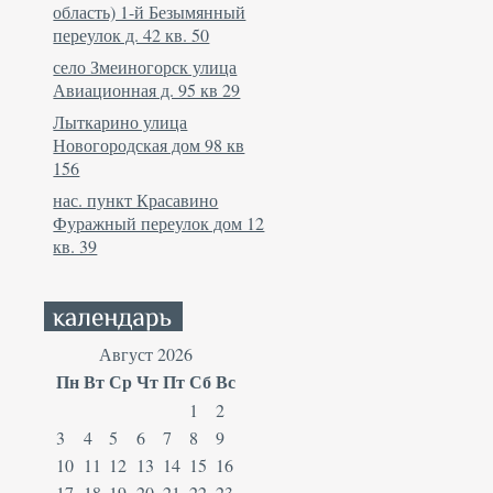
область) 1-й Безымянный
переулок д. 42 кв. 50
село Змеиногорск улица
Авиационная д. 95 кв 29
Лыткарино улица
Новогородская дом 98 кв
156
нас. пункт Красавино
Фуражный переулок дом 12
кв. 39
Август 2026
Пн
Вт
Ср
Чт
Пт
Сб
Вс
1
2
3
4
5
6
7
8
9
10
11
12
13
14
15
16
17
18
19
20
21
22
23