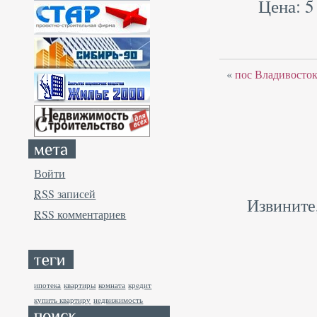
Цена: 5
«
пос Владивосток
Войти
RSS
записей
Извините
RSS
комментариев
ипотека
квартиры
комната
кредит
купить квартиру
недвижимость