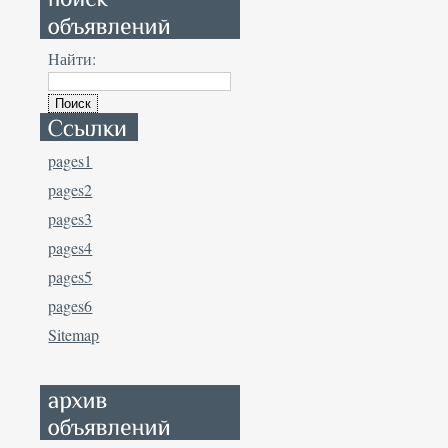
Найти:
pages1
pages2
pages3
pages4
pages5
pages6
Sitemap