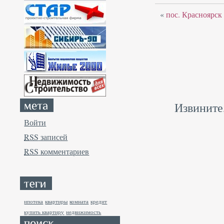
«
пос. Красноярск
Извините
Войти
RSS
записей
RSS
комментариев
ипотека
квартиры
комната
кредит
купить квартиру
недвижимость