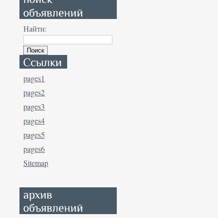
Найти:
pages1
pages2
pages3
pages4
pages5
pages6
Sitemap