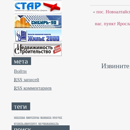
«
пос. Новоалтайск
нас. пункт Яросл
Извините
Войти
RSS
записей
RSS
комментариев
ипотека
квартиры
комната
кредит
купить квартиру
недвижимость