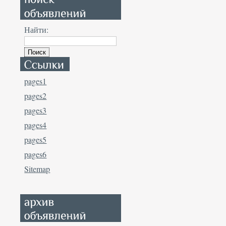
Найти:
pages1
pages2
pages3
pages4
pages5
pages6
Sitemap