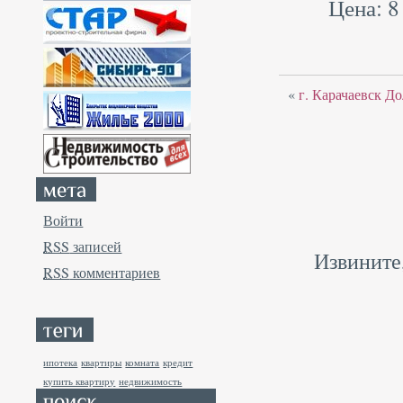
Цена: 8
«
г. Карачаевск До
Войти
RSS
записей
Извините
RSS
комментариев
ипотека
квартиры
комната
кредит
купить квартиру
недвижимость