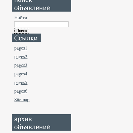
Найти:
pages1
pages2
pages3
pages4
pages5
pages6
Sitemap