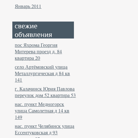
Январь 2011
пос Яхрома Георгия
Митерева проезд д. 84
квартира 20
село Артёмовский улица
Металлургическая д 84 кв
141
г. Калачинск Юрия Павлова
переулок дом 52 квартира 53
нас. пункт Медногорск
улица Самолетная д 14 кв
149
нас. пункт Челябинск улица
Ессентуковская д 93