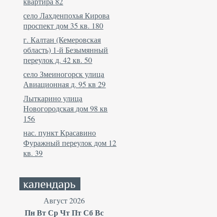
квартира 82
село Лахденпохья Кирова
проспект дом 35 кв. 180
г. Калтан (Кемеровская
область) 1-й Безымянный
переулок д. 42 кв. 50
село Змеиногорск улица
Авиационная д. 95 кв 29
Лыткарино улица
Новогородская дом 98 кв
156
нас. пункт Красавино
Фуражный переулок дом 12
кв. 39
Август 2026
Пн
Вт
Ср
Чт
Пт
Сб
Вс