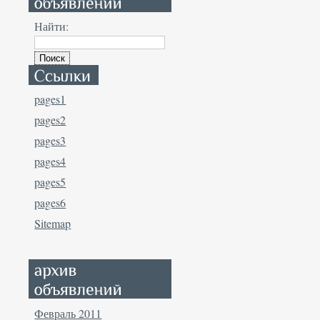
Найти:
pages1
pages2
pages3
pages4
pages5
pages6
Sitemap
Февраль 2011